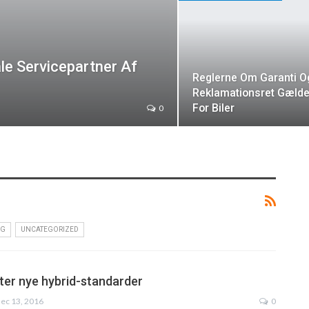
e Servicepartner Af
Reglerne Om Garanti O
Reklamationsret Gæld
For Biler
0
NG
UNCATEGORIZED
er nye hybrid-standarder
ec 13, 2016
0