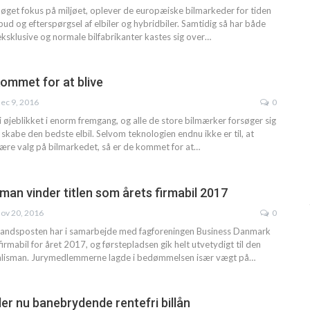
 øget fokus på miljøet, oplever de europæiske bilmarkeder for tiden
ud og efterspørgsel af elbiler og hybridbiler. Samtidig så har både
eksklusive og normale bilfabrikanter kastes sig over…
kommet for at blive
ec 9, 2016
0
r i øjeblikket i enorm fremgang, og alle de store bilmærker forsøger sig
skabe den bedste elbil. Selvom teknologien endnu ikke er til, at
imære valg på bilmarkedet, så er de kommet for at…
man vinder titlen som årets firmabil 2017
ov 20, 2016
0
landsposten har i samarbejde med fagforeningen Business Danmark
irmabil for året 2017, og førstepladsen gik helt utvetydigt til den
Talisman. Jurymedlemmerne lagde i bedømmelsen især vægt på…
der nu banebrydende rentefri billån