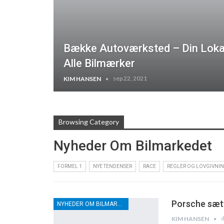
Bække Autoværksted – Din Lokal
Alle Bilmærker
sep 22, 2021
KIM HANSEN
Browsing Category
Nyheder Om Bilmarkedet
FORMEL 1
NYE TENDENSER
RACE
REGLER OG LOVGIVNI
Porsche sætt
NYHEDER OM BILMARKEDET
d
KIM HANSEN