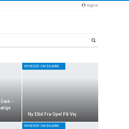
Sign In
NYHEDER OM BILMARKEDET
 Dæk –
Fælge
Ny Elbil Fra Opel På Vej
NYHEDER OM BILMARKEDET