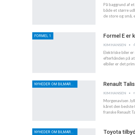
På baggrund af et
både et større udb
de store og små, 
Formel E er 
FORMEL 1
d
KIM HANSEN
Elektriske biler e
efterhånden på at 
elbiler er det pr
Renault Talis
NYHEDER OM BILMARKEDET
n
KIM HANSEN
Morgenavisen Jyl
kåret den bedste f
franske Renault 
Toyota tilby
NYHEDER OM BILMARKEDET